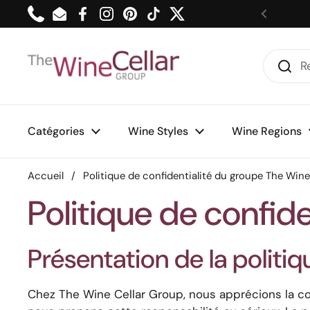
Passer au contenu
Phone
Email
Facebook
Instagram
Pinterest
TikTok
Twitter
Précéde
Catégories
Wine Styles
Wine Regions
Accueil
/
Politique de confidentialité du groupe The Wine
Politique de confid
Présentation de la politi
Chez The Wine Cellar Group, nous apprécions la c