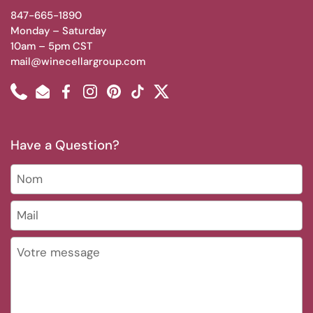
847-665-1890
Monday – Saturday
10am – 5pm CST
mail@winecellargroup.com
Phone
Email
Facebook
Instagram
Pinterest
TikTok
Twitter
Have a Question?
Nom
Mail
*
Votre message