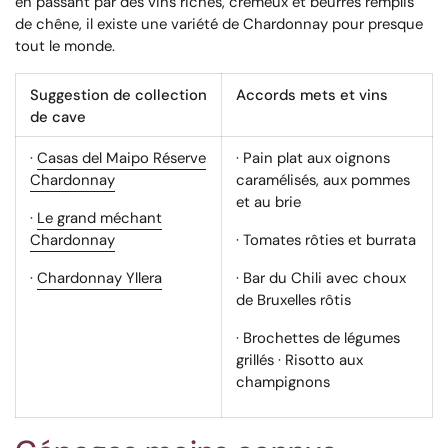
en passant par des vins riches, crémeux et beurrés remplis
de chêne, il existe une variété de Chardonnay pour presque
tout le monde.
Suggestion de collection
Accords mets et vins
de cave
·
Casas del Maipo Réserve
· Pain plat aux oignons
Chardonnay
caramélisés, aux pommes
et au brie
·
Le grand méchant
Chardonnay
· Tomates rôties et burrata
·
Chardonnay Yllera
· Bar du Chili avec choux
de Bruxelles rôtis
· Brochettes de légumes
grillés · Risotto aux
champignons