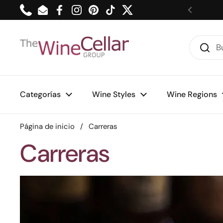
Ir al contenido
Phone
Email
Facebook
Instagram
Pinterest
TikTok
Twitter
Anterior
Categorías
Wine Styles
Wine Regions
Página de inicio
/
Carreras
Carreras