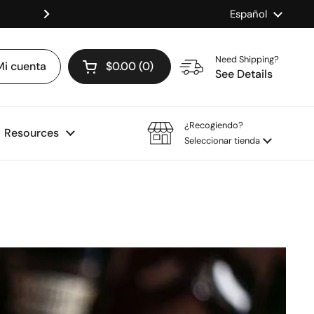
Idioma
Español
Shop our Mix & Match Discount
Siguiente
Need Shipping?
Mi cuenta
$0.00
0
Abrir carrito
See Details
¿Recogiendo?
Resources
Seleccionar tienda