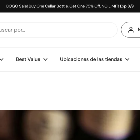
BOGO Sale! Buy One Cellar Bottle, Get One 75% Off, NO LIMIT! Exp 8/9
Best Value
Ubicaciones de las tiendas