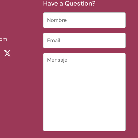
Have a Question?
Nombre
Email
*
com
rest
ikTok
Twitter
Mensaje