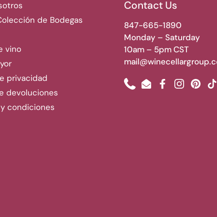
Contact Us
sotros
Colección de Bodegas
847-665-1890
Monday – Saturday
e vino
10am – 5pm CST
mail@winecellargroup.
yor
de privacidad
Phone
Email
Facebook
Instagram
Pinte
T
de devoluciones
 y condiciones