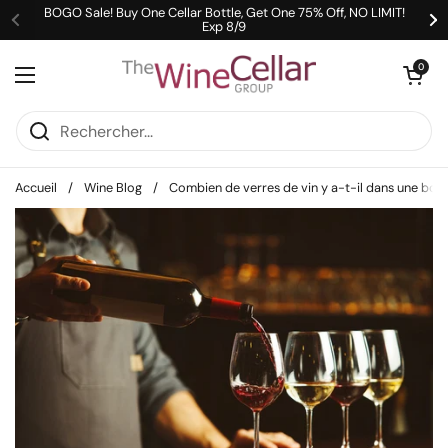
Passer au contenu
BOGO Sale! Buy One Cellar Bottle, Get One 75% Off, NO LIMIT!
Exp 8/9
Précédent
Su
Ouvrir le pani
0
Ouvrir le menu
Accueil
/
Wine Blog
/
Combien de verres de vin y a-t-il dans une boute