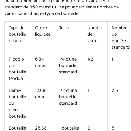
ou au nombre entier le plus proche, et un verre à vin
standard de 350 ml est utilisé pour calculer le nombre de
verres dans chaque type de bouteille.
Type de
Onces
Taille
Nombre
Nombre
bouteille
liquides
de
de
de vin
verres
coulées
standard
Piccolo
6,34
1/4 d'une
1/2
1
ou
onces
bouteille
bouteille
standard
fendue
Demi-
12,68
1/2 d'une
1
2.5
bouteille
onces
bouteille
ou
standard
demi-
bouteille
Bouteille
25,36
1 bouteille
2
5