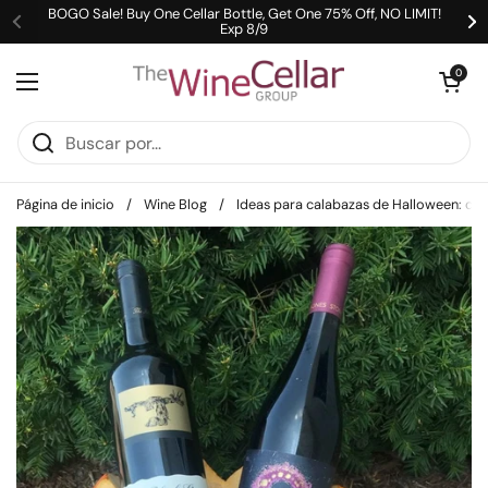
Ir al contenido
BOGO Sale! Buy One Cellar Bottle, Get One 75% Off, NO LIMIT!
Exp 8/9
Anterior
Si
Abrir carrit
0
Abrir menú
Página de inicio
/
Wine Blog
/
Ideas para calabazas de Halloween: cub